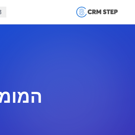
המומח